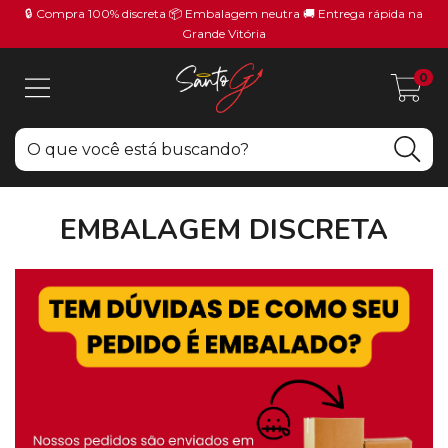
🔒 Compra 100% discreta 📦 Embalagem neutra 🚚 Entrega rápida na
Grande Vitória
0
EMBALAGEM DISCRETA