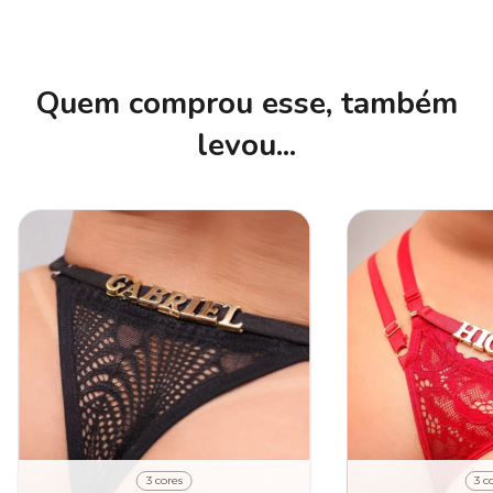
Quem comprou esse, também
levou...
3 cores
3 c