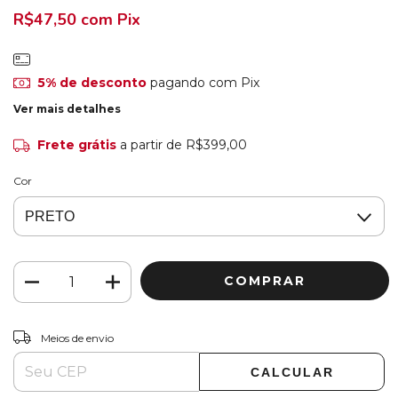
R$47,50
com
Pix
5% de desconto
pagando com Pix
Ver mais detalhes
Frete grátis
a partir de
R$399,00
Cor
ALTERAR CEP
Entregas para o CEP:
Meios de envio
CALCULAR