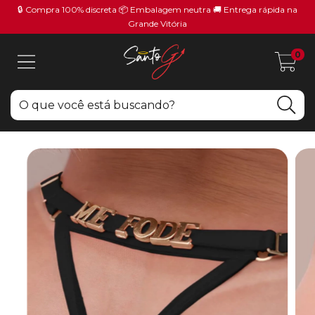
🔒 Compra 100% discreta 📦 Embalagem neutra 🚚 Entrega rápida na
Grande Vitória
0