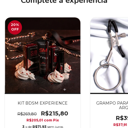
Complete a experiência
20
%
OFF
KIT BDSM EXPERIENCE
GRAMPO PARA
ARG
R$215,80
R$269,80
R$3
R$205,01
com
Pix
R$37,91
3
x de
R$71,93
sem juros