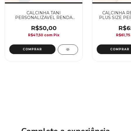
CALCINHA TANI
CALCINHA R
PERSONALIZAVEL RENDA
PLUS SIZE PE
(ATÉ 6 LETRAS) - TAMANHO
(ATÉ 06
ÚNICO
R$50,00
R$6
R$47,50
com
Pix
R$61,75
COMPRAR
COMPRAR