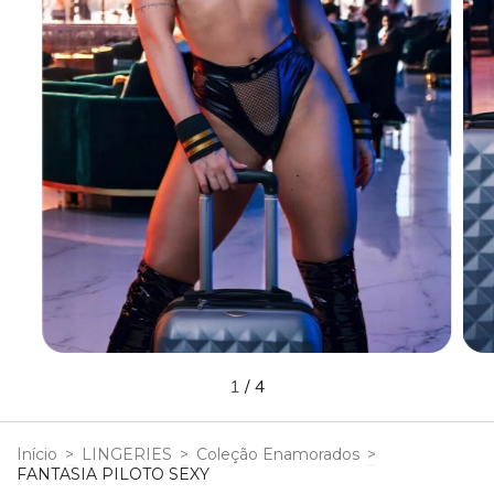
1
/
4
Início
>
LINGERIES
>
Coleção Enamorados
>
FANTASIA PILOTO SEXY