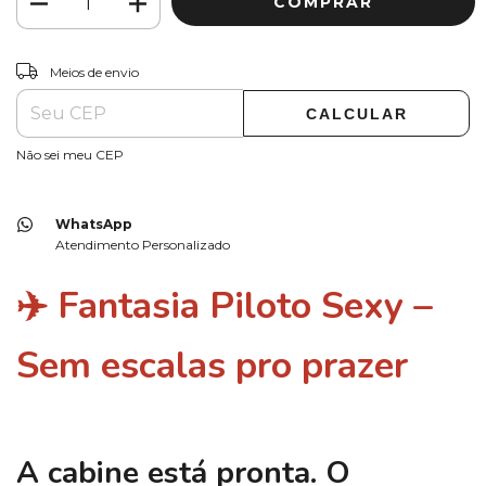
ALTERAR CEP
Entregas para o CEP:
Meios de envio
CALCULAR
Não sei meu CEP
WhatsApp
Atendimento Personalizado
✈️
Fantasia Piloto Sexy –
Sem escalas pro prazer
A cabine está pronta. O