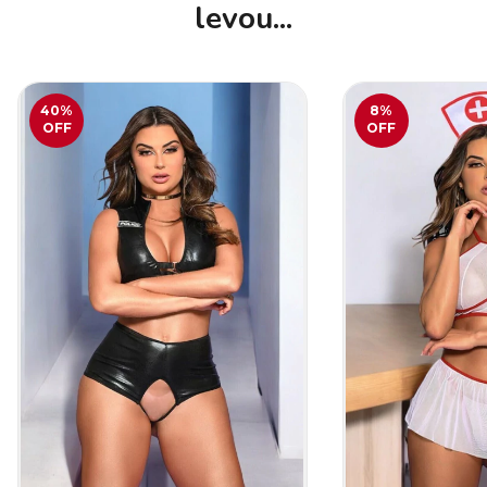
levou...
40
%
8
%
OFF
OFF