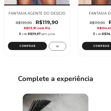
FANTASIA AGENTE DO DESEJO
FANTASIA 
R$119,90
R$199,90
R$119,90
R$113,91
com
Pix
R$104,4
3
x de
R$39,97
sem juros
3
x de
R$36
COMPRAR
COMPRAR
Complete a experiência