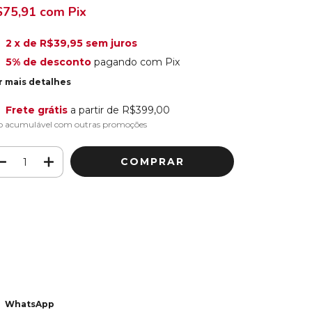
$75,91
com
Pix
2
x de
R$39,95
sem juros
5% de desconto
pagando com Pix
r mais detalhes
Frete grátis
a partir de
R$399,00
o acumulável com outras promoções
Meios de envio
ALTERAR CEP
regas para o CEP:
CALCULAR
ça login
e use seus dados de entrega
o sei meu CEP
WhatsApp