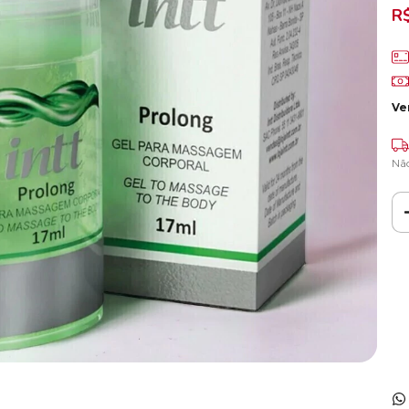
R
Ve
Nã
Ent
Fa
Nã