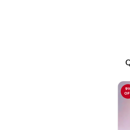
Q
9
OF