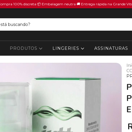
Compra 100% discreta 📦 Embalagem neutra 🚚 Entrega rápida na Grande Vit
PRODUTOS
LINGERIES
ASSINATURAS
Iní
CO
P
P