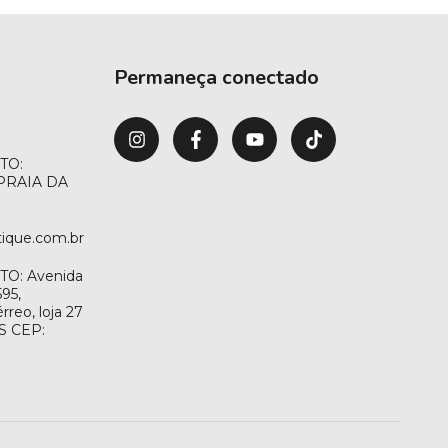
Permaneça conectado
TO:
 PRAIA DA
ique.com.br
O: Avenida
95,
rreo, loja 27
ES CEP: