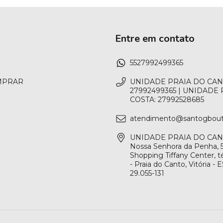
Entre em contato
5527992499365
MPRAR
UNIDADE PRAIA DO CAN
27992499365 | UNIDADE
COSTA: 27992528685
atendimento@santogbout
UNIDADE PRAIA DO CANT
Nossa Senhora da Penha, 5
Shopping Tiffany Center, té
- Praia do Canto, Vitória - 
29.055-131