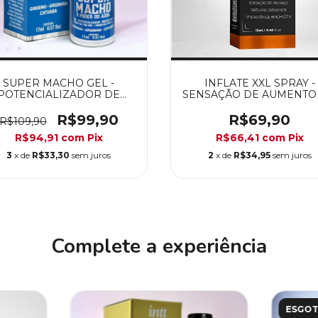
SUPER MACHO GEL -
INFLATE XXL SPRAY -
POTENCIALIZADOR DE
SENSAÇÃO DE AUMENTO
EREÇÃO, PROLONGA E
VOLUME
RETARDA
R$99,90
R$69,90
R$109,90
R$94,91
com
Pix
R$66,41
com
Pix
3
x de
R$33,30
sem juros
2
x de
R$34,95
sem juros
Complete a experiência
ESGO