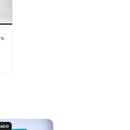
 NO
TADO