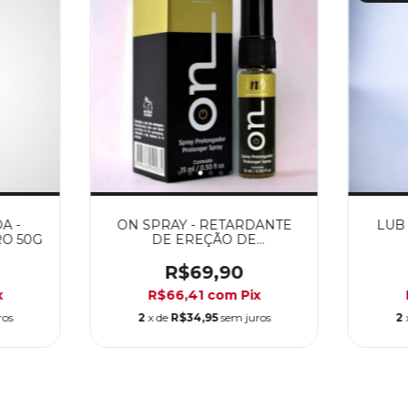
A -
ON SPRAY - RETARDANTE
LUB
RO 50G
DE EREÇÃO DE
EJACULAÇÃO
R$69,90
x
R$66,41
com
Pix
ros
2
x de
R$34,95
sem juros
2