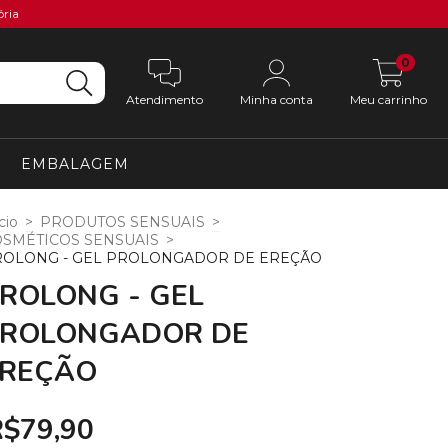
ória
0
Atendimento
Minha conta
Meu carrinho
EMBALAGEM
cio
>
PRODUTOS SENSUAIS
>
SMÉTICOS SENSUAIS
>
ROLONG - GEL PROLONGADOR DE EREÇÃO
ROLONG - GEL
PROLONGADOR DE
EREÇÃO
R$79,90