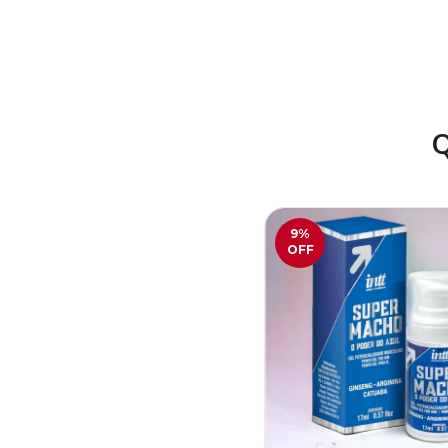
Q
9
%
OFF