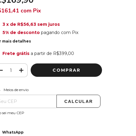
R$169,90
$161,41
com
Pix
3
x de
R$56,63
sem juros
5% de desconto
pagando com Pix
r mais detalhes
Frete grátis
a partir de
R$399,00
ALTERAR CEP
regas para o CEP:
Meios de envio
CALCULAR
o sei meu CEP
WhatsApp