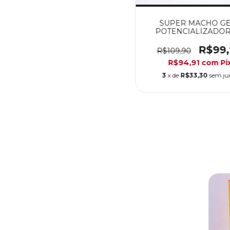
SUPER MACHO GE
POTENCIALIZADOR
EREÇÃO, PROLONG
RETARDA
R$99
R$109,90
R$94,91
com
Pi
3
x de
R$33,30
sem ju