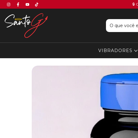
🔒 
VIBRADORES