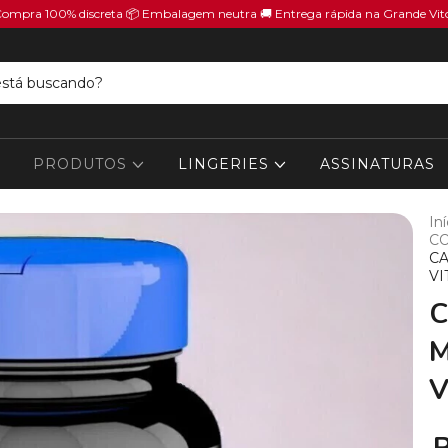
Compra 100% discreta 📦 Embalagem neutra 🚚 Entrega rápida na Grande Vit
PRODUTOS
LINGERIES
ASSINATURAS
Iní
CO
C
VI
C
M
V