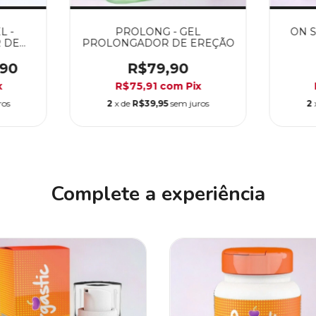
L -
PROLONG - GEL
ON S
 DE
PROLONGADOR DE EREÇÃO
A E
,90
R$79,90
x
R$75,91
com
Pix
ros
2
x de
R$39,95
sem juros
2
Complete a experiência