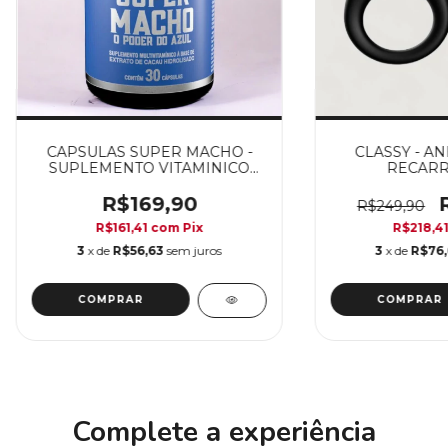
CAPSULAS SUPER MACHO -
CLASSY - A
SUPLEMENTO VITAMINICO
RECARR
30CAPS
R$169,90
R$249,90
R$161,41
com
Pix
R$218,4
3
x de
R$56,63
sem juros
3
x de
R$76
Complete a experiência