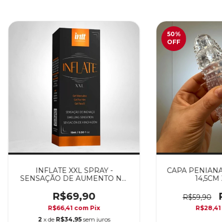
50
%
OFF
INFLATE XXL SPRAY -
CAPA PENIANA
SENSAÇÃO DE AUMENTO NO
14,5CM 
VOLUME
R$69,90
R$59,90
R$66,41
com
Pix
R$28,4
2
x de
R$34,95
sem juros