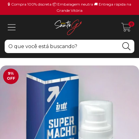
🔒 Compra 100% discreta 📦 Embalagem neutra 🚚 Entrega rápida na
Grande Vitória
0
9
%
OFF