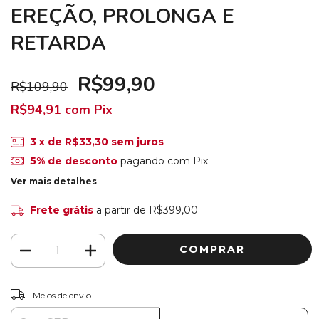
EREÇÃO, PROLONGA E
RETARDA
R$99,90
R$109,90
R$94,91
com
Pix
3
x de
R$33,30
sem juros
5% de desconto
pagando com Pix
Ver mais detalhes
Frete grátis
a partir de
R$399,00
ALTERAR CEP
Entregas para o CEP:
Meios de envio