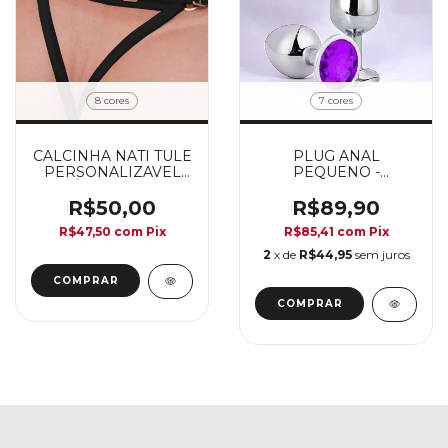
8 cores
7 cores
CALCINHA NATI TULE
PLUG ANAL
PERSONALIZAVEL
PEQUENO -
(ATÉ 06 LETRAS) -
REDONDO
TAMANHO ÚNICO
R$50,00
R$89,90
R$47,50
com
Pix
R$85,41
com
Pix
2
x de
R$44,95
sem juros
COMPRAR
COMPRAR