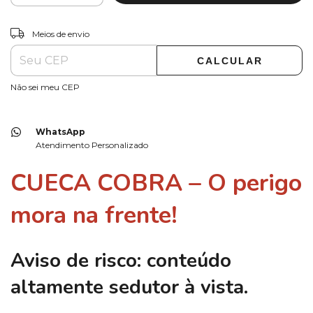
ALTERAR CEP
Entregas para o CEP:
Meios de envio
CALCULAR
Não sei meu CEP
WhatsApp
Atendimento Personalizado
CUECA COBRA – O perigo
mora na frente!
Aviso de risco:
conteúdo
altamente sedutor à vista.