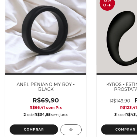
13
%
OFF
ANEL PENIANO MY BOY -
KYROS - EST
BLACK
PROSTATA
R$69,90
R$149,90
R$66,41
com
Pix
R$123,4
2
x de
R$34,95
sem juros
3
x de
R$43