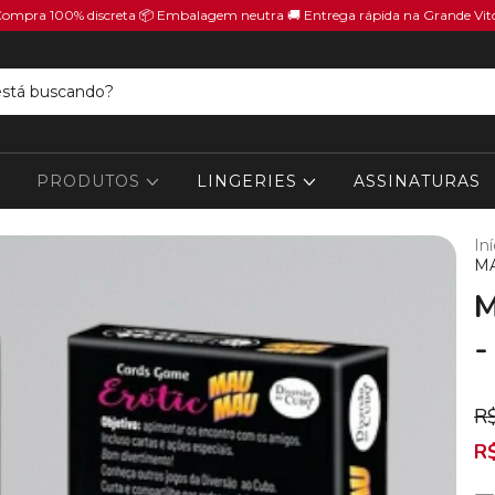
Compra 100% discreta 📦 Embalagem neutra 🚚 Entrega rápida na Grande Vit
PRODUTOS
LINGERIES
ASSINATURAS
Iní
MA
M
-
R
R