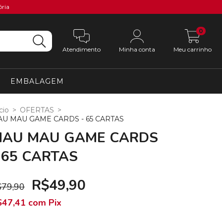
ória
0
Atendimento
Minha conta
Meu carrinho
EMBALAGEM
cio
>
OFERTAS
>
U MAU GAME CARDS - 65 CARTAS
AU MAU GAME CARDS
 65 CARTAS
R$49,90
$79,90
$47,41
com
Pix