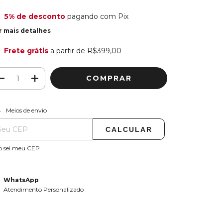
5% de desconto
pagando com Pix
r mais detalhes
Frete grátis
a partir de
R$399,00
ALTERAR CEP
regas para o CEP:
Meios de envio
CALCULAR
o sei meu CEP
WhatsApp
Atendimento Personalizado