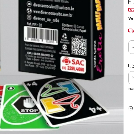
Ve
Ent
Nã