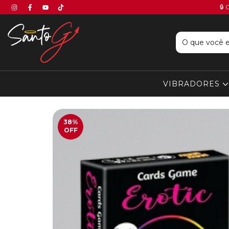
🔒 
VIBRADORES
38
%
OFF